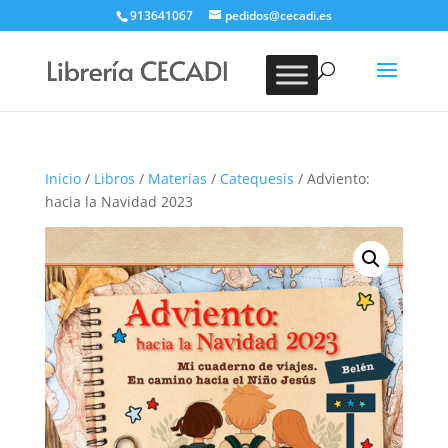
913641067
pedidos@cecadi.es
Búsqueda
de
BUSCAR
productos
Inicio
/
Libros
/
Materias
/
Catequesis
/ Adviento:
hacia la Navidad 2023