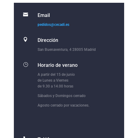

Email
pedidos@cecadi.es

Dirección
San Buenaventura, 4 28005 Madrid
}
Horario de verano
A partir del 15 de junio
de Lunes a Viernes
de 9.30 a 14.00 horas
Sábados y Domingos cerrado
Agosto cerrado por vacaciones.