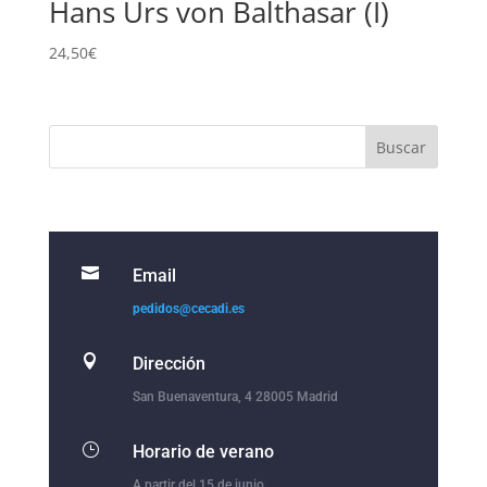
Hans Urs von Balthasar (I)
24,50
€

Email
pedidos@cecadi.es

Dirección
San Buenaventura, 4 28005 Madrid
}
Horario de verano
A partir del 15 de junio