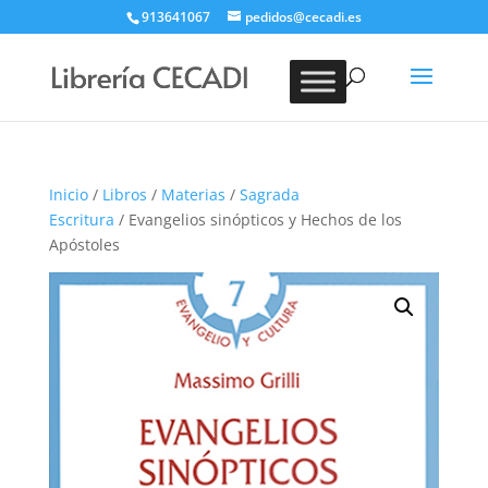
913641067
pedidos@cecadi.es
Búsqueda
de
BUSCAR
productos
Inicio
/
Libros
/
Materias
/
Sagrada
Escritura
/ Evangelios sinópticos y Hechos de los
Apóstoles