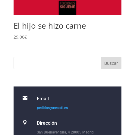
El hijo se hizo carne
29,00
€

Email
pedidos@cecadi.es

Dirección
San Buenaventura, 4 28005 Madrid