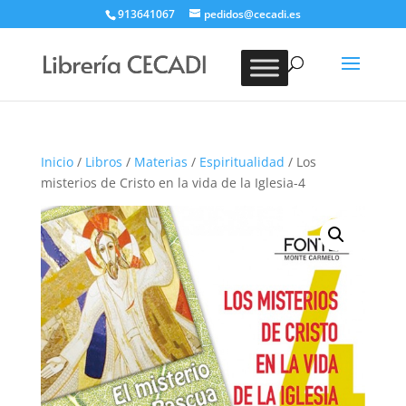
913641067
pedidos@cecadi.es
Búsqueda
de
BUSCAR
productos
Inicio
/
Libros
/
Materias
/
Espiritualidad
/ Los
misterios de Cristo en la vida de la Iglesia-4