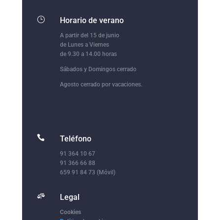
}
Horario de verano
A partir del 15 de junio
de Lunes a Viernes
de 9.30 a 14.00 horas
Sábados y Domingos cerrado
Agosto cerrado por vacaciones.

Teléfono
91 364 10 67
91 366 66 88
659 91 84 73 (Móvil)

Legal
Cookies