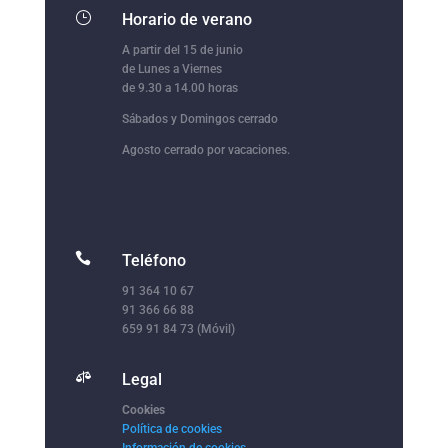
}
Horario de verano
A partir del 15 de junio
de Lunes a Viernes
de 9.30 a 14.00 horas
Sábados y Domingos cerrado
Agosto cerrado por vacaciones.

Teléfono
91 364 10 67
91 366 66 88
659 91 84 73 (Móvil)

Legal
Cookies
Política de cookies
Información de cookies