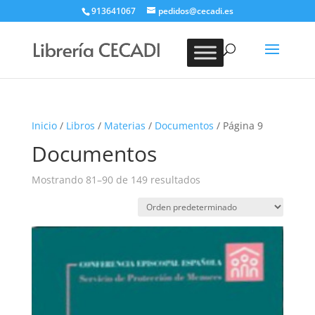
913641067
pedidos@cecadi.es
Búsqueda
de
BUSCAR
productos
Inicio
/
Libros
/
Materias
/
Documentos
/ Página 9
Documentos
Mostrando 81–90 de 149 resultados