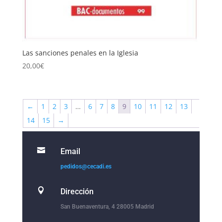
Las sanciones penales en la Iglesia
20,00
€
←
1
2
3
…
6
7
8
9
10
11
12
13
14
15
→

Email
pedidos@cecadi.es

Dirección
San Buenaventura, 4 28005 Madrid