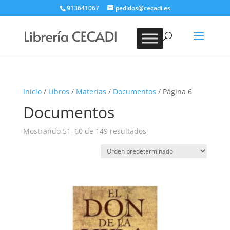
913641067
pedidos@cecadi.es
Búsqueda
de
BUSCAR
productos
Inicio
/
Libros
/
Materias
/
Documentos
/ Página 6
Documentos
Mostrando 51–60 de 149 resultados