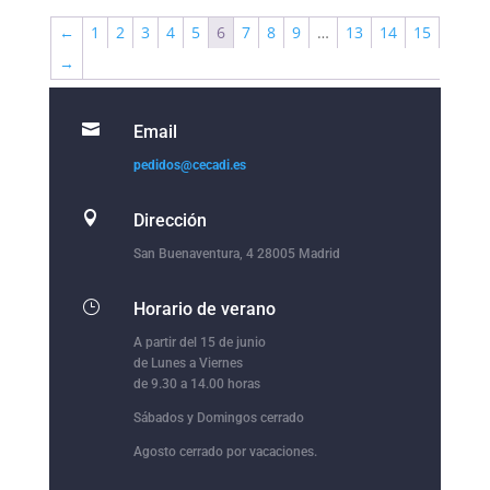
←
1
2
3
4
5
6
7
8
9
…
13
14
15
→

Email
pedidos@cecadi.es

Dirección
San Buenaventura, 4 28005 Madrid
}
Horario de verano
A partir del 15 de junio
de Lunes a Viernes
de 9.30 a 14.00 horas
Sábados y Domingos cerrado
Agosto cerrado por vacaciones.