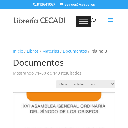
913641067
pedidos@cecadi.es
Búsqueda
de
BUSCAR
productos
Inicio
/
Libros
/
Materias
/
Documentos
/ Página 8
Documentos
Mostrando 71–80 de 149 resultados