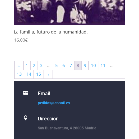
La familia, futuro de la humanidad.
16,00
€
←
1
2
3
…
5
6
7
8
9
10
11
…
13
14
15
→

Email
pedidos@cecadi.es

Dirección
San Buenaventura, 4 28005 Madrid