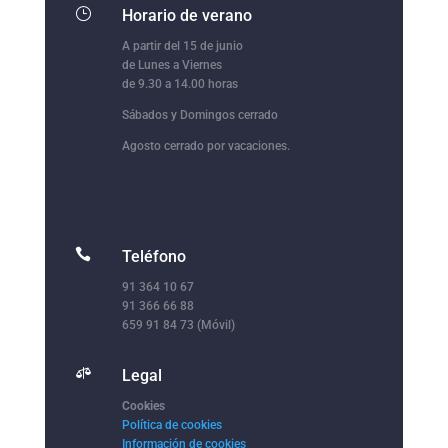
}
Horario de verano
A partir del 15 de junio
de Lunes a Viernes
de 9.30 a 14.00 horas
Sábados y Domingos cerrado
Agosto cerrado por vacaciones.

Teléfono
91 364 10 67
91 366 66 88
659 91 84 73 (Móvil)

Legal
Cookies
Política de cookies
Información de cookies