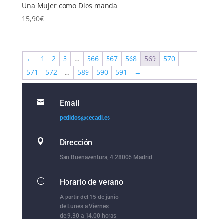
Una Mujer como Dios manda
15,90
€
←
1
2
3
…
566
567
568
569
570
571
572
…
589
590
591
→

Email
pedidos@cecadi.es

Dirección
San Buenaventura, 4 28005 Madrid
}
Horario de verano
A partir del 15 de junio
de Lunes a Viernes
de 9.30 a 14.00 horas