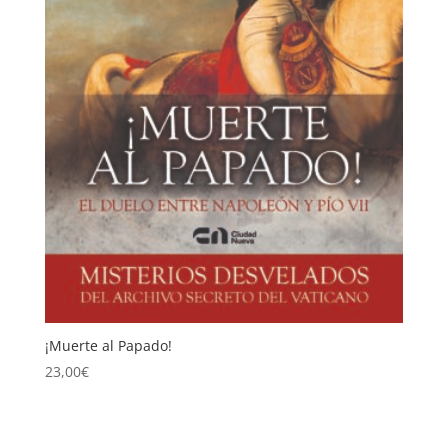
¡Muerte al Papado!
23,00
€