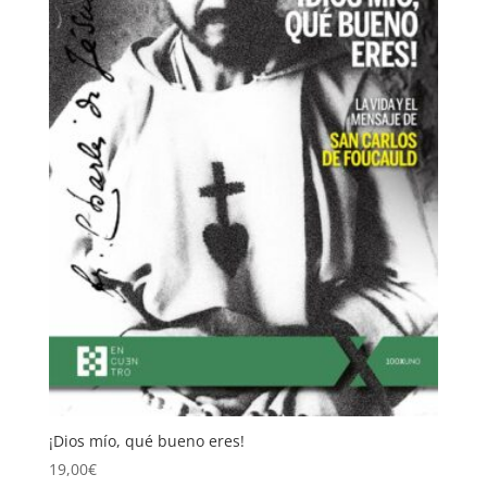
¡Dios mío, qué bueno eres!
19,00
€