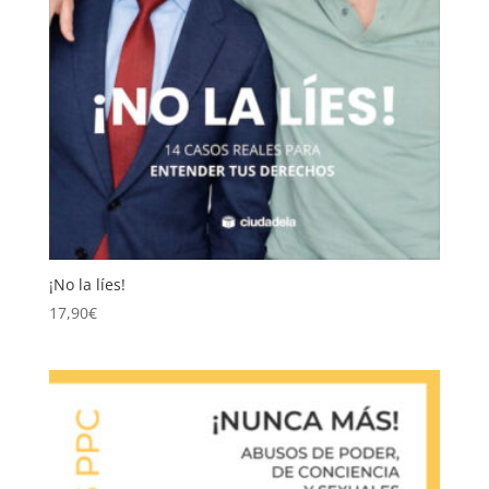
¡No la líes!
17,90
€