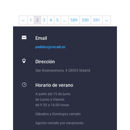
←
1
2
3
4
5
…
589
590
591
→

Email
pedidos@cecadi.es

Dirección
San Buenaventura, 4 28005 Madrid
}
Horario de verano
A partir del 15 de junio
de Lunes a Viernes
de 9.30 a 14.00 horas
Sábados y Domingos cerrado
Agosto cerrado por vacaciones.