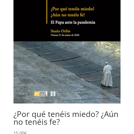
¿Por qué tenéis miedo? ¿Aún
no tenéis fe?
15,00
€