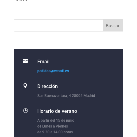

Email
pedidos@cecadi.es

Dirección
San Buenaventura, 4 28005 Madrid
}
Horario de verano
A partir del 15 de junio
de Lunes a Viernes
de 9.30 a 14.00 horas