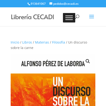
913641067
pedidos@cecadi.es
Búsqueda
de
BUSCAR
productos
Inicio
/
Libros
/
Materias
/
Filosofía
/ Un discurso
sobre la carne