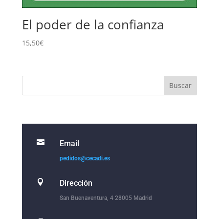
El poder de la confianza
15,50
€

Email
pedidos@cecadi.es

Dirección
San Buenaventura, 4 28005 Madrid