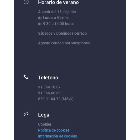
}
Horario de verano
A partir del 15 de junio
de Lunes a Viernes
de 9.30 a 14.00 horas
Sábados y Domingos cerrado
Agosto cerrado por vacaciones.

Teléfono
91 364 10 67
91 366 66 88
659 91 84 73 (Móvil)

Legal
Cookies
Política de cookies
Información de cookies