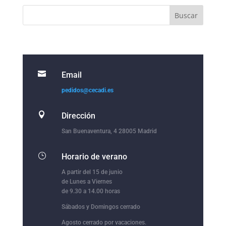

Email
pedidos@cecadi.es

Dirección
San Buenaventura, 4 28005 Madrid
}
Horario de verano
A partir del 15 de junio
de Lunes a Viernes
de 9.30 a 14.00 horas
Sábados y Domingos cerrado
Agosto cerrado por vacaciones.