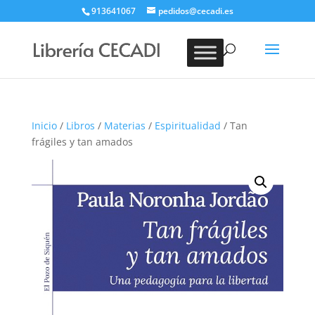
913641067
pedidos@cecadi.es
Búsqueda
de
BUSCAR
productos
Inicio
/
Libros
/
Materias
/
Espiritualidad
/ Tan
frágiles y tan amados