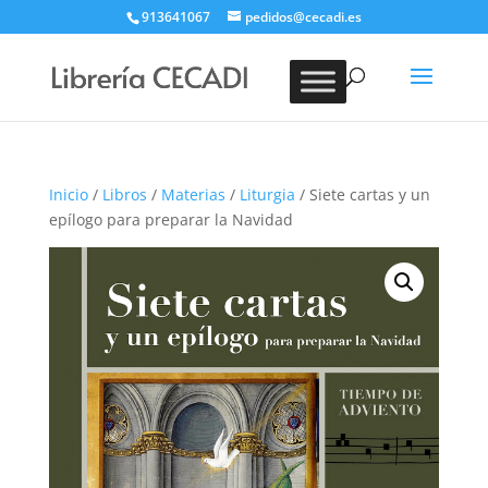
913641067
pedidos@cecadi.es
Búsqueda
de
BUSCAR
productos
Inicio
/
Libros
/
Materias
/
Liturgia
/ Siete cartas y un
epílogo para preparar la Navidad