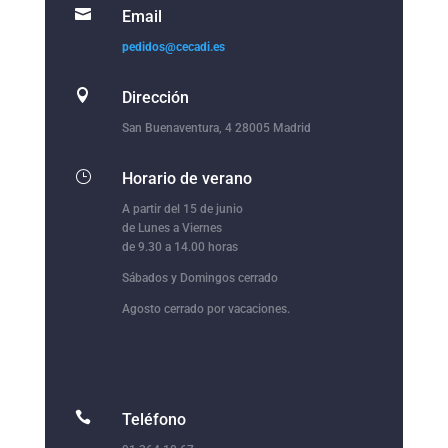

Email
pedidos@cecadi.es

Dirección
San Buenaventura, 4 28005 Madrid
}
Horario de verano
A partir del 15 de junio
de Lunes a Viernes
de 9.30 a 14.00 horas
Sábados y Domingos cerrado
Agosto cerrado por vacaciones.

Teléfono