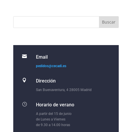

Email
pedidos@cecadi.es

Dirección
San Buenaventura, 4 28005 Madrid
}
Horario de verano
A partir del 15 de junio
de Lunes a Viernes
de 9.30 a 14.00 horas