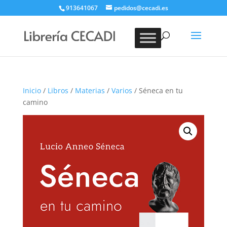
913641067
pedidos@cecadi.es
Búsqueda
de
BUSCAR
productos
Inicio
/
Libros
/
Materias
/
Varios
/ Séneca en tu
camino