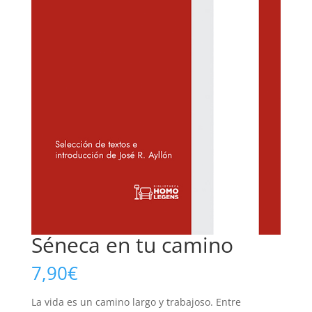
Séneca en tu camino
7,90
€
La vida es un camino largo y trabajoso. Entre