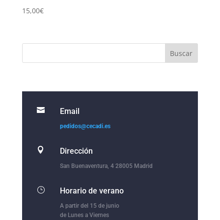
15,00
€

Email
pedidos@cecadi.es

Dirección
San Buenaventura, 4 28005 Madrid
}
Horario de verano
A partir del 15 de junio
de Lunes a Viernes