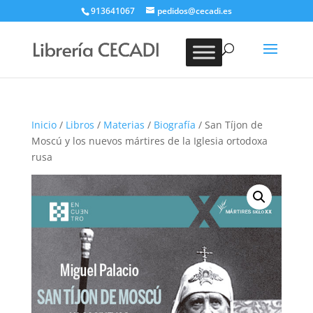
913641067
pedidos@cecadi.es
Búsqueda
de
BUSCAR
productos
Inicio
/
Libros
/
Materias
/
Biografía
/ San Tíjon de
Moscú y los nuevos mártires de la Iglesia ortodoxa
rusa