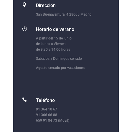

Dirección
San Buenaventura, 4 28005 Madrid
}
Horario de verano
A partir del 15 de junio
de Lunes a Viernes
de 9.30 a 14.00 horas
Sábados y Domingos cerrado
Agosto cerrado por vacaciones.

Teléfono
91 364 10 67
91 366 66 88
659 91 84 73 (Móvil)