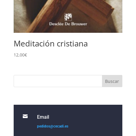
Meditación cristiana
12,00
€

Email
pedidos@cecadi.es