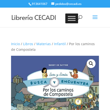
913641067
pedidos@cecadi.es
Búsqueda
de
BUSCAR
productos
Inicio
/
Libros
/
Materias
/
Infantil
/ Por los caminos
de Compostela