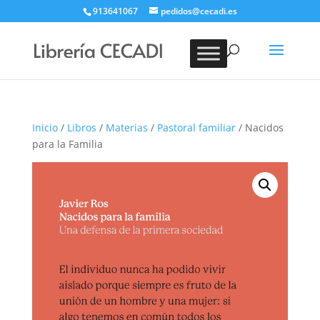
913641067
pedidos@cecadi.es
Búsqueda
de
BUSCAR
productos
Inicio
/
Libros
/
Materias
/
Pastoral familiar
/ Nacidos
para la Familia