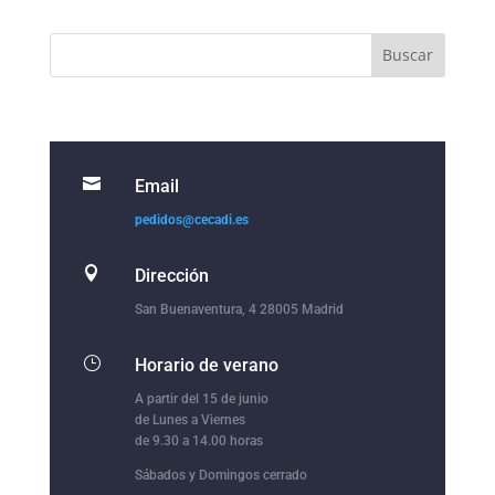

Email
pedidos@cecadi.es

Dirección
San Buenaventura, 4 28005 Madrid
}
Horario de verano
A partir del 15 de junio
de Lunes a Viernes
de 9.30 a 14.00 horas
Sábados y Domingos cerrado