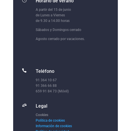
}
Horario de verano
A partir del 15 de junio
de Lunes a Viernes
de 9.30 a 14.00 horas
Sábados y Domingos cerrado
Agosto cerrado por vacaciones.

Teléfono
91 364 10 67
91 366 66 88
659 91 84 73 (Móvil)

Legal
Cookies
Política de cookies
Información de cookies