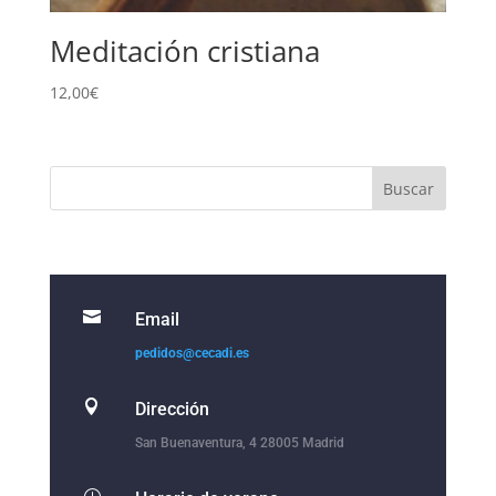
Meditación cristiana
12,00
€

Email
pedidos@cecadi.es

Dirección
San Buenaventura, 4 28005 Madrid