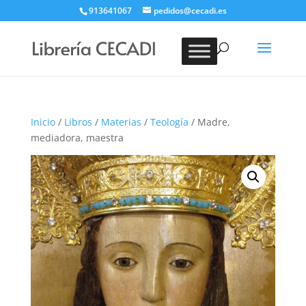
913641067
pedidos@cecadi.es
Búsqueda
de
BUSCAR
productos
Inicio
/
Libros
/
Materias
/
Teología
/ Madre,
mediadora, maestra