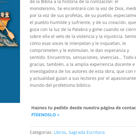
de la Biblia a la historia de la civilización: el
monoteísmo. Se encontrará con la voz de Dios, med
por la voz de sus profetas, de su pueblo, especialm
el pueblo humilde y sufriente, y de su creación, qu
goza con la luz de la Palabra y gime cuando se cier
sobre ella el velo de la violencia y la injusticia. Senti
cómo esas voces le interpelan y le inquietan, le
comprometen y le estimulan, le dan esperanza y
sentido. Encuentros, sensaciones, vivencias… Todo e
gracias, también, a la amplia experiencia docente e
investigadora de los autores de esta obra, que con r
y actualidad guían a sus lectores por el apasionant
mundo del profetismo bíblico.
Haznos tu pedido desde nuestra página de contac
PÍDENOSLO >
Categorías:
Libros
,
Sagrada Escritura