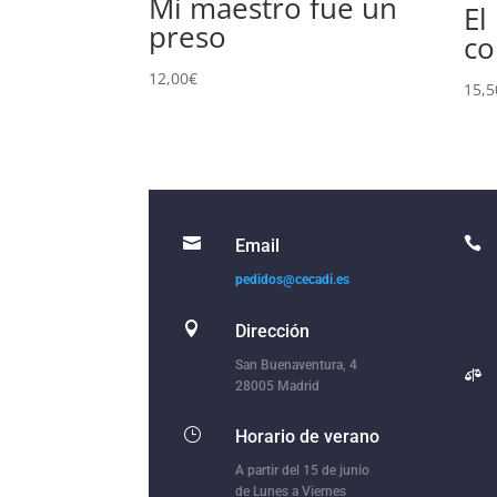
Mi maestro fue un
El
preso
co
12,00
€
15,5


Email
pedidos@cecadi.es

Dirección
San Buenaventura, 4

28005 Madrid
}
Horario de verano
A partir del 15 de junio
de Lunes a Viernes