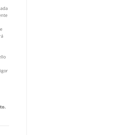
iada
ente
e
ne
rá
llo
igor
e
to.