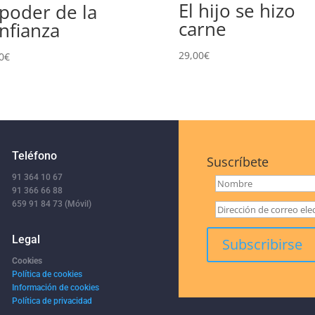
El hijo se hizo
 poder de la
carne
nfianza
29,00
€
0
€
Teléfono
Suscríbete
91 364 10 67
91 366 66 88
659 91 84 73 (Móvil)
Legal
Cookies
Política de cookies
Información de cookies
Política de privacidad