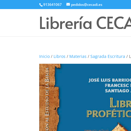
913641067
pedidos@cecadi.es
Inicio
/
Libros
/
Materias
/
Sagrada Escritura
/ 