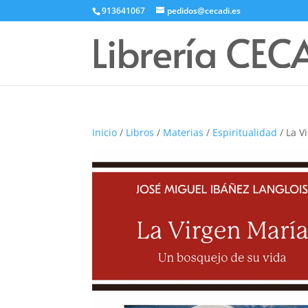
913641067
pedidos@cecadi.es
Inicio
/
Libros
/
Materias
/
Espiritualidad
/ La V