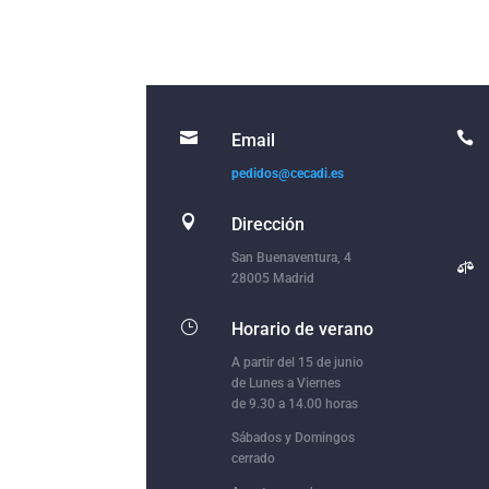


Email
pedidos@cecadi.es

Dirección
San Buenaventura, 4

28005 Madrid
}
Horario de verano
A partir del 15 de junio
de Lunes a Viernes
de 9.30 a 14.00 horas
Sábados y Domingos
cerrado