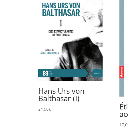
Hans Urs von
Balthasar (I)
Ét
24,50
€
ac
17,0