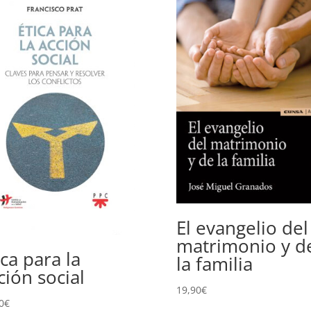
El evangelio del
matrimonio y d
ica para la
la familia
ción social
19,90
€
0
€