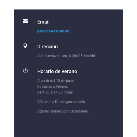

Email
pedidos@cecadi.es

Dirección
San Buenaventura, 4 28005 Madrid
}
Horario de verano
A partir del 15 de junio
de Lunes a Viernes
de 9.30 a 14.00 horas
Sábados y Domingos cerrado
Agosto cerrado por vacaciones.