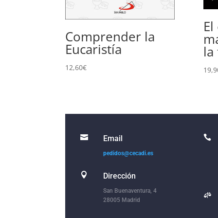
El
Comprender la
ma
Eucaristía
la
12,60
€
19,9


Email
pedidos@cecadi.es

Dirección
San Buenaventura, 4

28005 Madrid