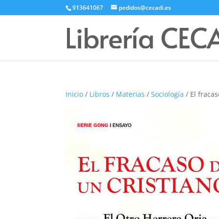
913641067
pedidos@cecadi.es
Inicio
/
Libros
/
Materias
/
Sociología
/ El fraca