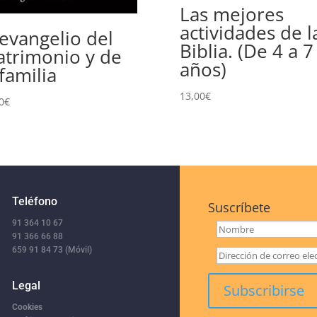
Las mejores
actividades de l
 evangelio del
Biblia. (De 4 a 7
trimonio y de
años)
 familia
13,00
€
0
€
Teléfono
Suscríbete
91 364 10 67
91 366 66 88
659 91 84 73 (Móvil)
Legal
Cookies