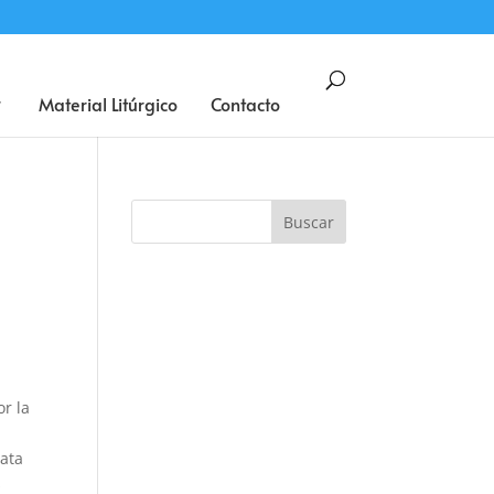
BUSCAR
Material Litúrgico
Contacto
o
r la
rata
s