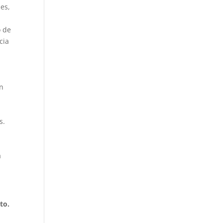
les,
o de
cia
ún
s.
a
to.