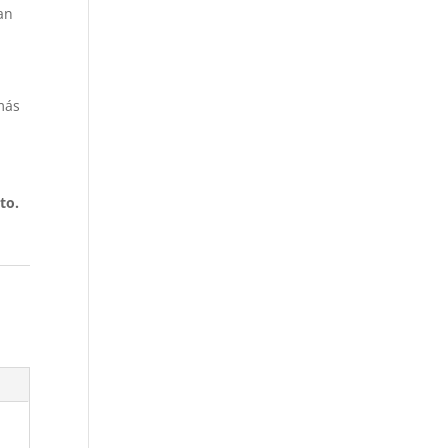
an
a
más
to.