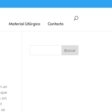
BUSCAR
Material Litúrgico
Contacto
on un
o que
 sin
el
o se