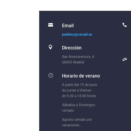


Email
pedidos@cecadi.es

Dirección
San Buenaventura, 4

28005 Madrid
}
Horario de verano
A partir del 15 de junio
de Lunes a Viernes
de 9.30 a 14.00 horas
Sábados y Domingos
cerrado
Agosto cerrado por
vacaciones.