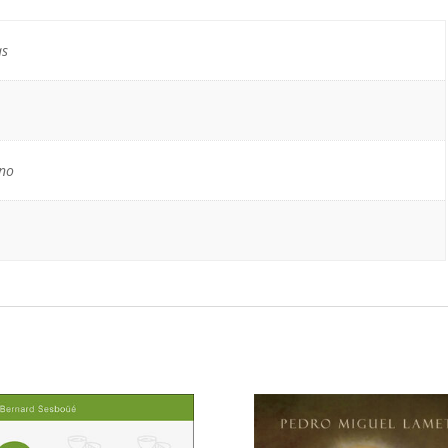
as
ino