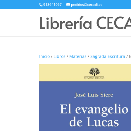
913641067
pedidos@cecadi.es
Inicio
/
Libros
/
Materias
/
Sagrada Escritura
/ 