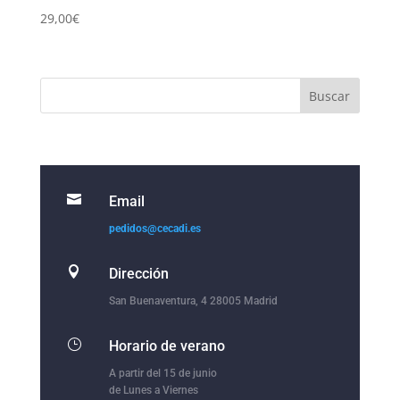
29,00
€

Email
pedidos@cecadi.es

Dirección
San Buenaventura, 4 28005 Madrid
}
Horario de verano
A partir del 15 de junio
de Lunes a Viernes