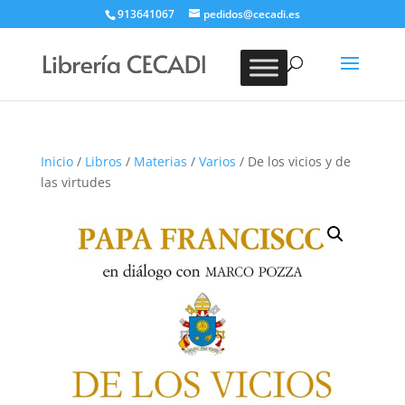
913641067
pedidos@cecadi.es
Búsqueda
de
BUSCAR
productos
Inicio
/
Libros
/
Materias
/
Varios
/ De los vicios y de
las virtudes