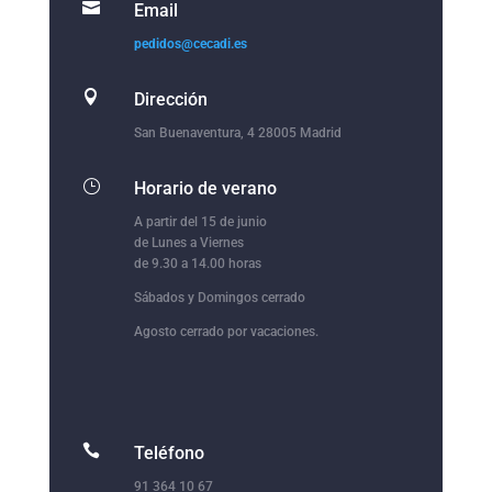

Email
pedidos@cecadi.es

Dirección
San Buenaventura, 4 28005 Madrid
}
Horario de verano
A partir del 15 de junio
de Lunes a Viernes
de 9.30 a 14.00 horas
Sábados y Domingos cerrado
Agosto cerrado por vacaciones.

Teléfono
91 364 10 67