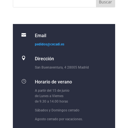

Email
pedidos@cecadi.es

Dirección
San Buenaventura, 4 28005 Madrid
}
Horario de verano
A partir del 15 de junio
de Lunes a Viernes
de 9.30 a 14.00 horas
Sábados y Domingos cerrado
Agosto cerrado por vacaciones.