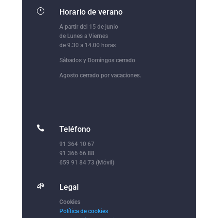
}
Horario de verano
A partir del 15 de junio
de Lunes a Viernes
de 9.30 a 14.00 horas
Sábados y Domingos cerrado
Agosto cerrado por vacaciones.

Teléfono
91 364 10 67
91 366 66 88
659 91 84 73 (Móvil)

Legal
Cookies
Política de cookies