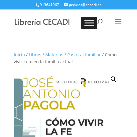
913641067
pedidos@cecadi.es
Búsqueda
de
BUSCAR
productos
Inicio
/
Libros
/
Materias
/
Pastoral familiar
/ Cómo
vivir la fe en la familia actual