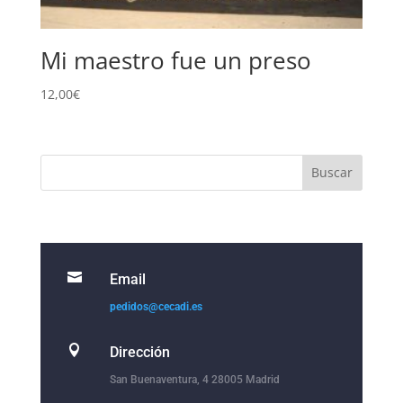
Mi maestro fue un preso
12,00
€

Email
pedidos@cecadi.es

Dirección
San Buenaventura, 4 28005 Madrid