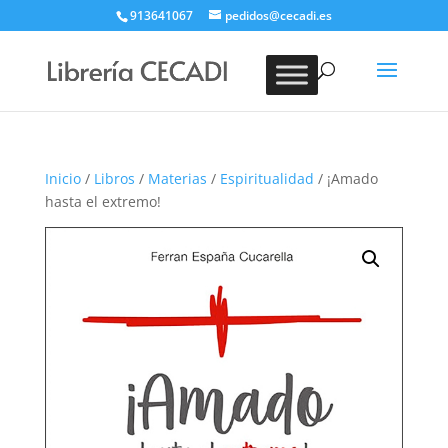
913641067
pedidos@cecadi.es
Búsqueda
de
BUSCAR
productos
Inicio
/
Libros
/
Materias
/
Espiritualidad
/ ¡Amado
hasta el extremo!