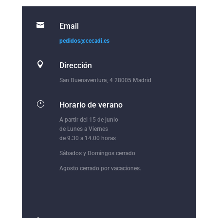

Email
pedidos@cecadi.es

Dirección
San Buenaventura, 4 28005 Madrid
}
Horario de verano
A partir del 15 de junio
de Lunes a Viernes
de 9.30 a 14.00 horas
Sábados y Domingos cerrado
Agosto cerrado por vacaciones.