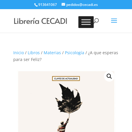
913641067
pedidos@cecadi.es
Búsqueda
de
BUSCAR
productos
Inicio
/
Libros
/
Materias
/
Psicología
/ ¿A que esperas
para ser Feliz?