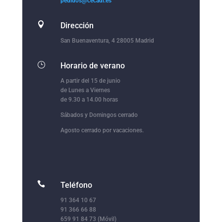
pedidos@cecadi.es

Dirección
San Buenaventura, 4 28005 Madrid
}
Horario de verano
A partir del 15 de junio
de Lunes a Viernes
de 9.30 a 14.00 horas
Sábados y Domingos cerrado
Agosto cerrado por vacaciones.

Teléfono
91 364 10 67
91 366 66 88
659 91 84 73 (Móvil)