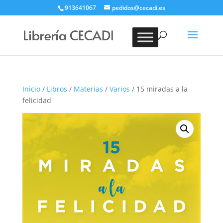
913641067
pedidos@cecadi.es
Búsqueda
de
BUSCAR
productos
Inicio
/
Libros
/
Materias
/
Varios
/ 15 miradas a la
felicidad