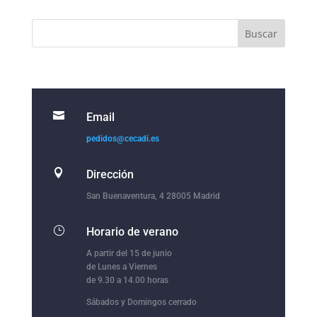

Email
pedidos@cecadi.es

Dirección
San Buenaventura, 4 28005 Madrid
}
Horario de verano
A partir del 15 de junio
de Lunes a Viernes
de 9.30 a 14.00 horas
Sábados y Domingos cerrado