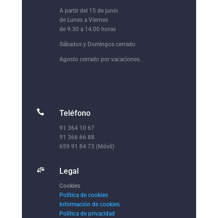
A partir del 15 de junio
de Lunes a Viernes
de 9.30 a 14.00 horas
Sábados y Domingos cerrado
Agosto cerrado por vacaciones.

Teléfono
91 364 10 67
91 366 66 88
659 91 84 73 (Móvil)

Legal
Cookies
Política de cookies
Información de cookies
Política de privacidad