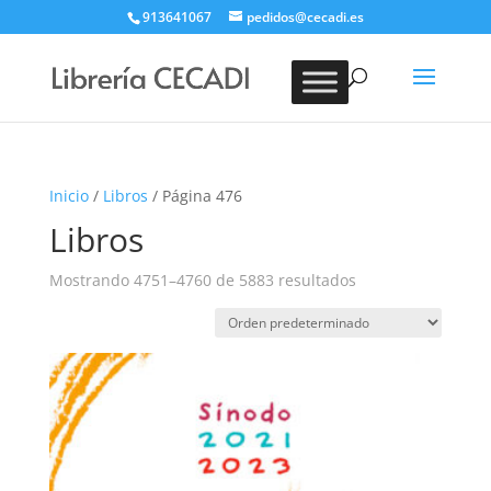
913641067
pedidos@cecadi.es
Búsqueda
de
BUSCAR
productos
Inicio
/
Libros
/ Página 476
Libros
Mostrando 4751–4760 de 5883 resultados