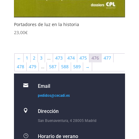
Portadores de luz en la historia
23,00
€
←
1
2
3
…
473
474
475
476
477
478
479
…
587
588
589
→

Email
pedidos@cecadi.es

Dirección
San Buenaventura, 4 28005 Madrid
}
Horario de verano