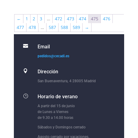
←
1
2
3
…
472
473
474
475
476
477
478
…
587
588
589
→

Email
pedidos@cecadi.es

Dirección
San Buenaventura, 4 28005 Madrid
}
Horario de verano
A partir del 15 de junio
de Lunes a Viernes
de 9.30 a 14.00 horas
Sábados y Domingos cerrado
Agosto cerrado por vacaciones.