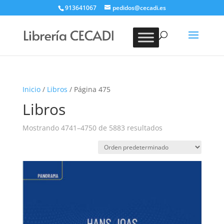
913641067
pedidos@cecadi.es
Búsqueda
de
BUSCAR
productos
Inicio
/
Libros
/ Página 475
Libros
Mostrando 4741–4750 de 5883 resultados