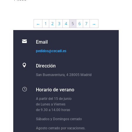
←
1
2
3
4
5
6
7
→

Email
pedidos@cecadi.es

Dirección
San Buenaventura, 4 28005 Madrid
}
Horario de verano
A partir del 15 de junio
de Lunes a Viernes
de 9.30 a 14.00 horas
Sábados y Domingos cerrado
Agosto cerrado por vacaciones.