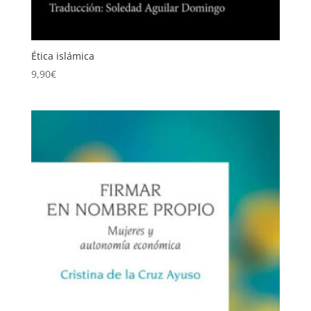
Ética islámica
9,90
€