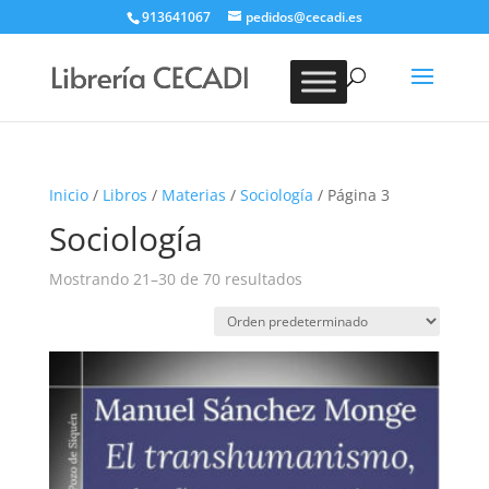
913641067
pedidos@cecadi.es
Búsqueda
de
BUSCAR
productos
Inicio
/
Libros
/
Materias
/
Sociología
/ Página 3
Sociología
Mostrando 21–30 de 70 resultados