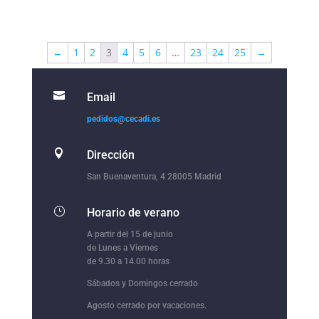
←
1
2
3
4
5
6
…
23
24
25
→

Email
pedidos@cecadi.es

Dirección
San Buenaventura, 4 28005 Madrid
}
Horario de verano
A partir del 15 de junio
de Lunes a Viernes
de 9.30 a 14.00 horas
Sábados y Domingos cerrado
Agosto cerrado por vacaciones.