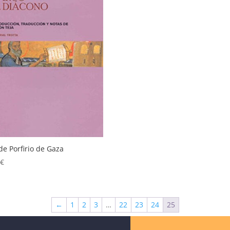
de Porfirio de Gaza
0
€
←
1
2
3
…
22
23
24
25