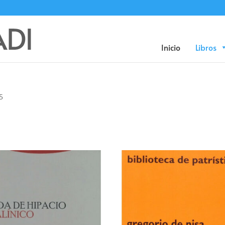
Búsqueda
de
productos
Inicio
Libros
5