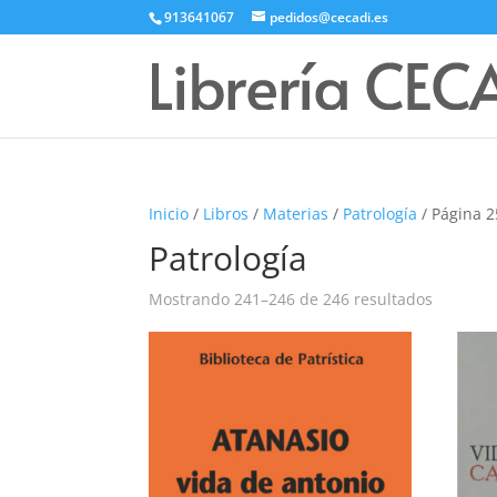
913641067
pedidos@cecadi.es
Inicio
/
Libros
/
Materias
/
Patrología
/ Página 2
Patrología
Mostrando 241–246 de 246 resultados