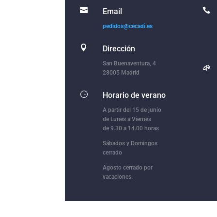


Email
pedidos@cecadi.es

Dirección
San Buenaventura, 4

28005 Madrid
}
Horario de verano
A partir del 15 de junio
de Lunes a Viernes
de 9.30 a 14.00 horas
Sábados y Domingos
cerrado
Agosto cerrado por
vacaciones.