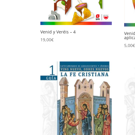
Venid y Veréis – 4
Venid
aplic
19,00
€
5,00