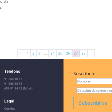
uista
5
€
←
1
2
3
…
24
25
26
27
28
→
Teléfono
Suscríbete
91 364 10 67
91 366 66 88
659 91 84 73 (Móvil)
Legal
Cookies