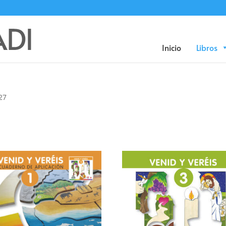
Búsqueda
de
productos
Inicio
Libros
27