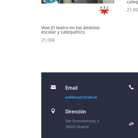
cateq
21,9
Vive-El teatro en los ámbitos
escolar y catequético
21,00
€


Email
pedidos@cecadi.es

Dirección
San Buenaventura, 4

28005 Madrid