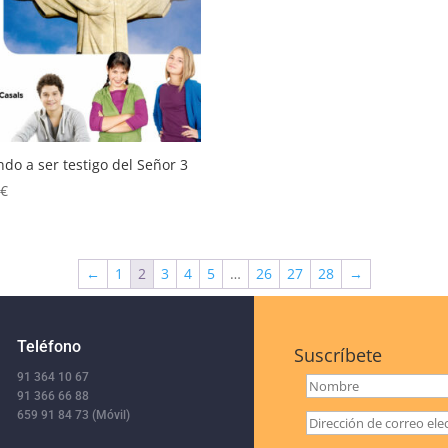
do a ser testigo del Señor 3
0
€
←
1
2
3
4
5
…
26
27
28
→
Teléfono
Suscríbete
91 364 10 67
91 366 66 88
659 91 84 73 (Móvil)