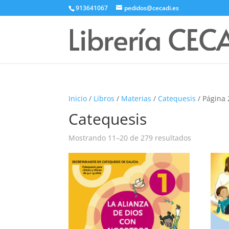
913641067
pedidos@cecadi.es
Inicio
/
Libros
/
Materias
/
Catequesis
/ Página 
Catequesis
Mostrando 11–20 de 279 resultados