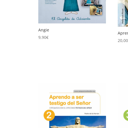
Angie
Apren
9,90
€
20,0