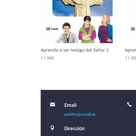
Aprendo a ser testigo del Señor 2
Apren
11,90
€
11,9


Email
pedidos@cecadi.es

Dirección