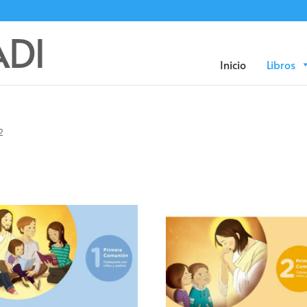
Búsqueda
de
productos
Inicio
Libros
2