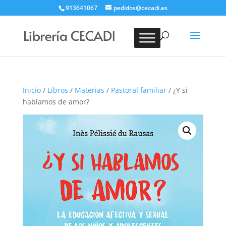
913641067
pedidos@cecadi.es
Búsqueda
de
BUSCAR
productos
Inicio
/
Libros
/
Materias
/
Pastoral familiar
/ ¿Y si
hablamos de amor?