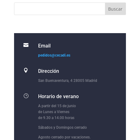

Email
pedidos@cecadi.es

Dirección
San Buenaventura, 4 28005 Madrid
}
Horario de verano
A partir del 15 de junio
de Lunes a Viernes
de 9.30 a 14.00 horas
Sábados y Domingos cerrado
Agosto cerrado por vacaciones.