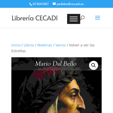
913641067
pedidos@cecadi.es
Búsqueda
de
BUSCAR
productos
Inicio
/
Libros
/
Materias
/
Varios
/ Volver a ver las
Estrellas