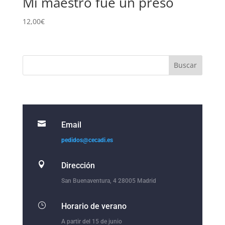
Mi maestro fue un preso
12,00
€

Email
pedidos@cecadi.es

Dirección
San Buenaventura, 4 28005 Madrid
}
Horario de verano
A partir del 15 de junio