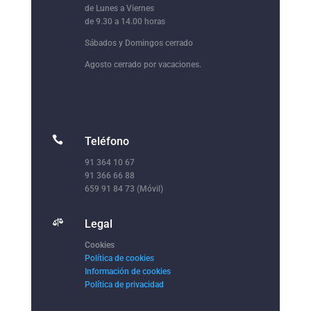
de Lunes a Viernes
de 9.30 a 14.00 horas
Sábados y Domingos cerrado
Agosto cerrado por vacaciones.

Teléfono
91 364 10 67
91 366 66 88
659 91 84 73 (Móvil)

Legal
Cookies
Política de cookies
Información de cookies
Política de privacidad