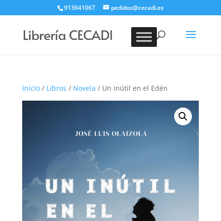
913641067
pedidos@cecadi.es
Búsqueda
de
BUSCAR
productos
Inicio
/
Libros
/
Novela
/ Un inútil en el Edén