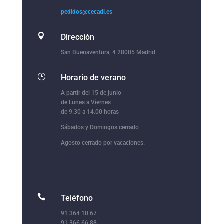
pedidos@cecadi.es

Dirección
San Buenaventura, 4 28005 Madrid
}
Horario de verano
A partir del 15 de junio
de Lunes a Viernes
de 9.30 a 14.00 horas
Sábados y Domingos cerrado
Agosto cerrado por vacaciones.

Teléfono
91 364 10 67
91 366 66 88