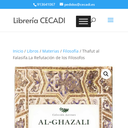
913641067
pedidos@cecadi.es
Búsqueda
de
BUSCAR
productos
Inicio
/
Libros
/
Materias
/
Filosofía
/ Thafut al
Falasifa.La Refutación de los Filosofos