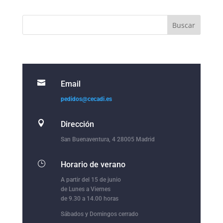

Email
pedidos@cecadi.es

Dirección
San Buenaventura, 4 28005 Madrid
}
Horario de verano
A partir del 15 de junio
de Lunes a Viernes
de 9.30 a 14.00 horas
Sábados y Domingos cerrado