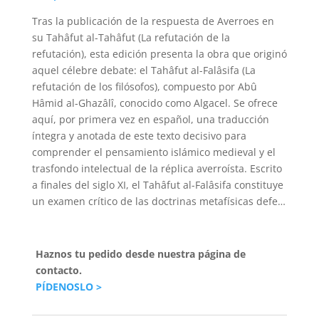
Tras la publicación de la respuesta de Averroes en
su Tahâfut al-Tahâfut (La refutación de la
refutación), esta edición presenta la obra que originó
aquel célebre debate: el Tahâfut al-Falâsifa (La
refutación de los filósofos), compuesto por Abû
Hâmid al-Ghazâlî, conocido como Algacel. Se ofrece
aquí, por primera vez en español, una traducción
íntegra y anotada de este texto decisivo para
comprender el pensamiento islámico medieval y el
trasfondo intelectual de la réplica averroísta. Escrito
a finales del siglo XI, el Tahâfut al-Falâsifa constituye
un examen crítico de las doctrinas metafísicas defe…
Haznos tu pedido desde nuestra página de
contacto.
PÍDENOSLO >