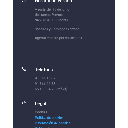
Horario de verano
A partir del 15 de junio
de Lunes a Viernes
de 9.30 a 14.00 horas
Sábados y Domingos cerrado
Agosto cerrado por vacaciones.

Teléfono
91 364 10 67
91 366 66 88
659 91 84 73 (Móvil)

Legal
Cookies
Política de cookies
Información de cookies