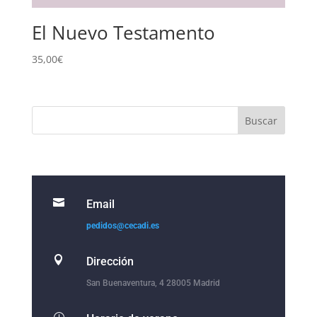
El Nuevo Testamento
35,00
€

Email
pedidos@cecadi.es

Dirección
San Buenaventura, 4 28005 Madrid
}