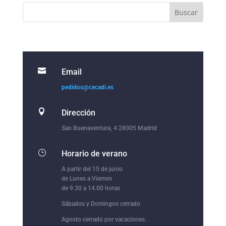

Email
pedidos@cecadi.es

Dirección
San Buenaventura, 4 28005 Madrid
}
Horario de verano
A partir del 15 de junio
de Lunes a Viernes
de 9.30 a 14.00 horas
Sábados y Domingos cerrado
Agosto cerrado por vacaciones.