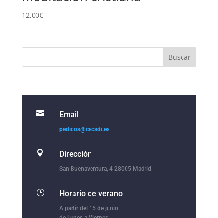
12,00
€

Email
pedidos@cecadi.es

Dirección
San Buenaventura, 4 28005 Madrid
}
Horario de verano
A partir del 15 de junio
de Lunes a Viernes