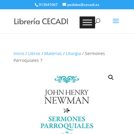
913641067
pedidos@cecadi.es
Búsqueda
de
BUSCAR
productos
Inicio
/
Libros
/
Materias
/
Liturgia
/ Sermones
Parroquiales 7