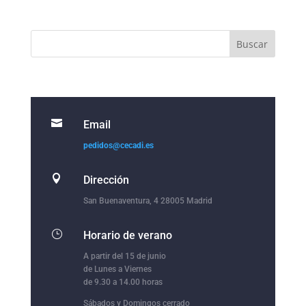

Email
pedidos@cecadi.es

Dirección
San Buenaventura, 4 28005 Madrid
}
Horario de verano
A partir del 15 de junio
de Lunes a Viernes
de 9.30 a 14.00 horas
Sábados y Domingos cerrado