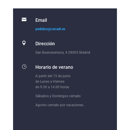

Email
pedidos@cecadi.es

Dirección
San Buenaventura, 4 28005 Madrid
}
Horario de verano
A partir del 15 de junio
de Lunes a Viernes
de 9.30 a 14.00 horas
Sábados y Domingos cerrado
Agosto cerrado por vacaciones.