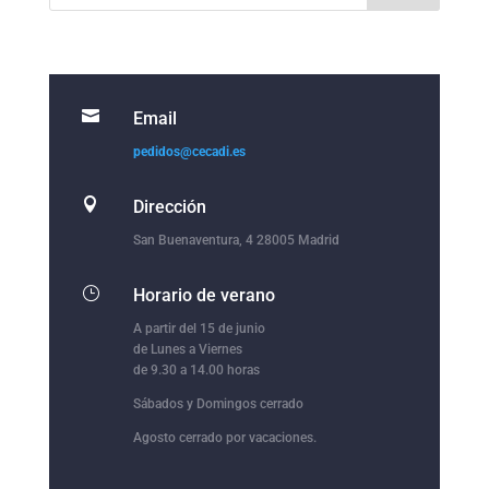

Email
pedidos@cecadi.es

Dirección
San Buenaventura, 4 28005 Madrid
}
Horario de verano
A partir del 15 de junio
de Lunes a Viernes
de 9.30 a 14.00 horas
Sábados y Domingos cerrado
Agosto cerrado por vacaciones.