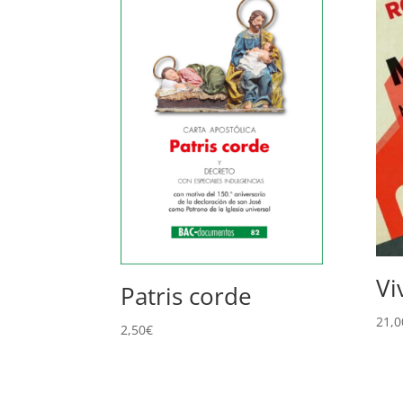
Vi
Patris corde
21,0
2,50
€