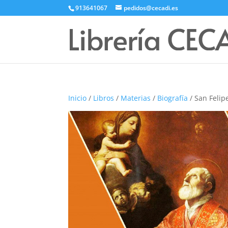
913641067
pedidos@cecadi.es
Inicio
/
Libros
/
Materias
/
Biografía
/ San Felipe