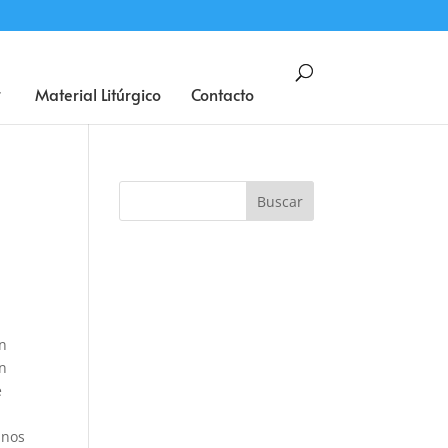
BUSCAR
Material Litúrgico
Contacto
en
an
e
 nos