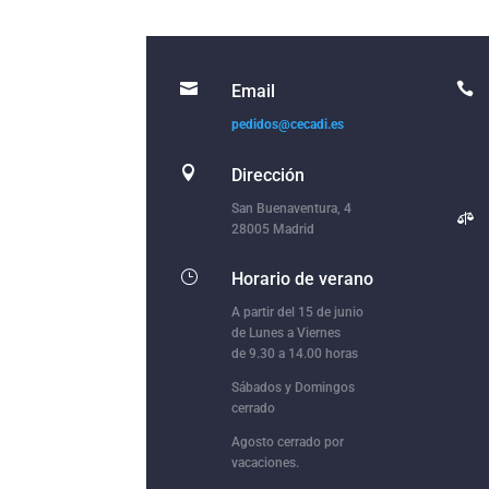


Email
pedidos@cecadi.es

Dirección
San Buenaventura, 4

28005 Madrid
}
Horario de verano
A partir del 15 de junio
de Lunes a Viernes
de 9.30 a 14.00 horas
Sábados y Domingos
cerrado
Agosto cerrado por
vacaciones.