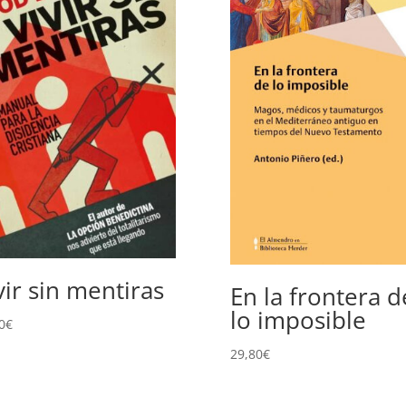
vir sin mentiras
En la frontera d
lo imposible
0
€
29,80
€