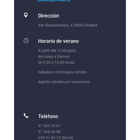
pedidos@cecadi.es

Dirección
San Buenaventura, 4 28005 Madrid
}
Horario de verano
A partir del 15 de junio
de Lunes a Viernes
de 9.30 a 14.00 horas
Sábados y Domingos cerrado
Agosto cerrado por vacaciones.

Teléfono
91 364 10 67
91 366 66 88
659 91 84 73 (Móvil)