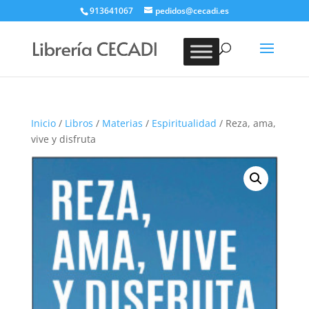
913641067
pedidos@cecadi.es
Búsqueda
de
BUSCAR
productos
Inicio
/
Libros
/
Materias
/
Espiritualidad
/ Reza, ama,
vive y disfruta