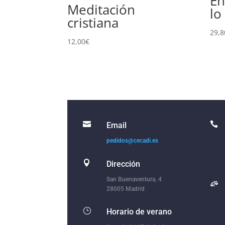
En
Meditación
lo
cristiana
29,8
12,00
€


Email
pedidos@cecadi.es

Dirección
San Buenaventura, 4

28005 Madrid
}
Horario de verano