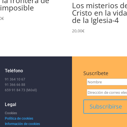
 la frontera de
Los misterios d
 imposible
Cristo en la vida
de la Iglesia-4
0
€
20,00
€
Teléfono
Suscríbete
91 364 10 67
91 366 66 88
659 91 84 73 (Móvil)
Legal
Cookies
Política de cookies
Información de cookies