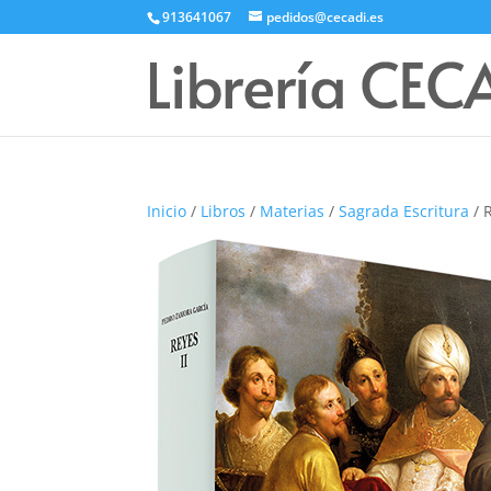
913641067
pedidos@cecadi.es
Inicio
/
Libros
/
Materias
/
Sagrada Escritura
/ R