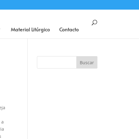
BUSCAR
Material Litúrgico
Contacto
eja
 a
ria
s