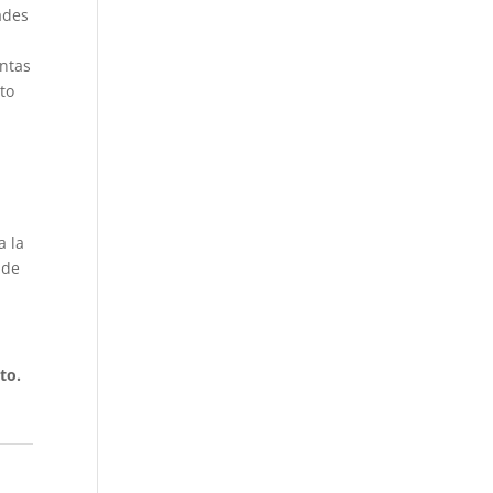
ades
untas
to
a
a la
 de
to.